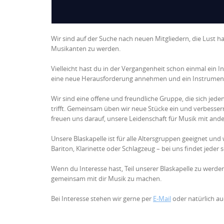
Wir sind auf der Suche nach neuen Mitgliedern, die Lust
Musikanten zu werden.
Vielleicht hast du in der Vergangenheit schon einmal ein
eine neue Herausforderung annehmen und ein Instrument e
Wir sind eine offene und freundliche Gruppe, die sich je
trifft. Gemeinsam üben wir neue Stücke ein und verbessern
freuen uns darauf, unsere Leidenschaft für Musik mit ander
Unsere Blaskapelle ist für alle Altersgruppen geeignet und
Bariton, Klarinette oder Schlagzeug – bei uns findet jeder s
Wenn du Interesse hast, Teil unserer Blaskapelle zu werde
gemeinsam mit dir Musik zu machen.
Bei Interesse stehen wir gerne per
E-Mail
oder natürlich au