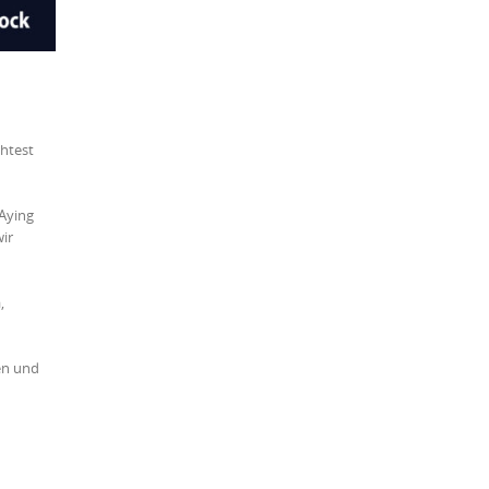
chtest
 Aying
wir
,
en und