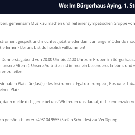
 haben, gemeinsam Musik zu machen und Teil einer sympatischen Gruppe von
 Instrument gespielt und möchtest jetzt wieder damit anfangen? Oder du mö
rlernen? Bei uns bist du herzlich willkommen!
den Donnerstagabend von 20:00 Uhr bis 22:00 Uhr zum Proben im Bürgerhaus
 unsere Alten :-). Unsere Auftritte sind immer ein besonderes Erlebnis und 
en zu teilen.
 wir haben Platz für (fast) jedes Instrument. Egal ob Trompete, Posaune, Tuba
einen Platz.
n, dann melde dich gerne bei uns! Wir freuen uns darauf, dich kennenzulern
ch persönlich unter +498104 9555 (Stefan Schuldes) zur Verfügung.