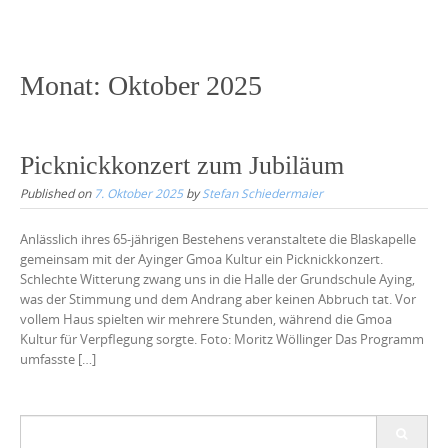
Skip
to
content
Monat:
Oktober 2025
Picknickkonzert zum Jubiläum
Published on
7. Oktober 2025
by
Stefan Schiedermaier
Anlässlich ihres 65-jährigen Bestehens veranstaltete die Blaskapelle
gemeinsam mit der Ayinger Gmoa Kultur ein Picknickkonzert.
Schlechte Witterung zwang uns in die Halle der Grundschule Aying,
was der Stimmung und dem Andrang aber keinen Abbruch tat. Vor
vollem Haus spielten wir mehrere Stunden, während die Gmoa
Kultur für Verpflegung sorgte. Foto: Moritz Wöllinger Das Programm
umfasste […]
Search
for: